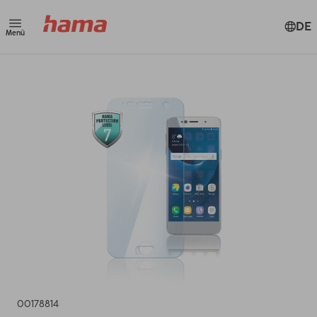
DE
Menü
00178814