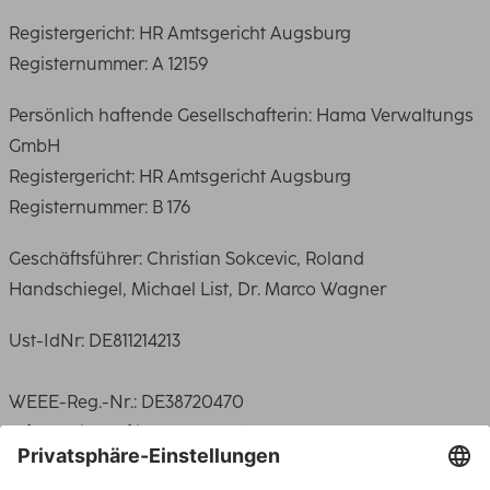
Registergericht: HR Amtsgericht Augsburg
Registernummer: A 12159
Persönlich haftende Gesellschafterin: Hama Verwaltungs
GmbH
Registergericht: HR Amtsgericht Augsburg
Registernummer: B 176
Geschäftsführer: Christian Sokcevic, Roland
Handschiegel, Michael List, Dr. Marco Wagner
Ust-IdNr: DE811214213
WEEE-Reg.-Nr.: DE38720470
Informationspflichten gemäß §18 Abs. 2 Elektro- und
Elektronikgerätegesetz: