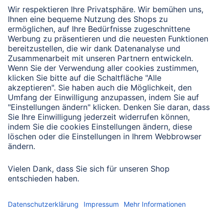
https://www.bmuv.de/themen/wasser-ressourcen-
abfall/kreislaufwirtschaft/statistiken/elektro-und-
elektronikaltgeraete/
https://www.hama.com/nep
Haftungshinweis
Trotz sorgfältiger inhaltlicher Kontrolle übernehmen wir
keine Haftung für die Inhalte externer Links. Für den
Inhalt der verlinkten Seiten sind ausschließlich deren
Betreiber verantwortlich.
Irrtum sowie Änderungen in Technik und Design
vorbehalten.