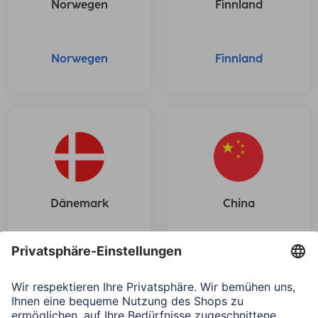
Finnland
Norwegen
Finnland
Norwegen
Dänemark
China
Dänemark
China