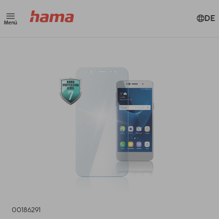
DE
Menü
00186291