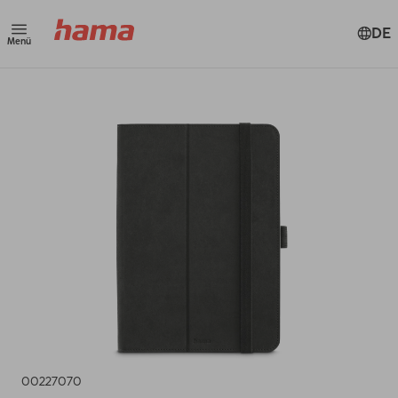
DE
Menü
00227070