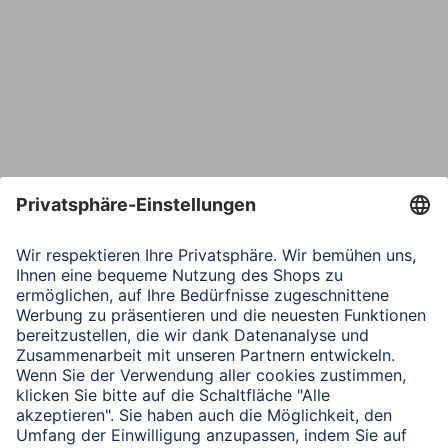
Bestätige E-Mail*
Telefon
Nachricht*
Verbleibende Zeichen:
1000
/ 1000
Senden