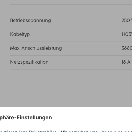
Betriebsspannung
250 
Kabeltyp
H05
Max. Anschlussleistung
368
Netzspezifikation
16 A