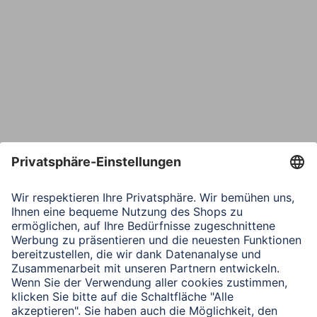
Bestätige E-Mail*
Telefon
Nachricht*
Verbleibende Zeichen:
1000
/ 1000
Senden