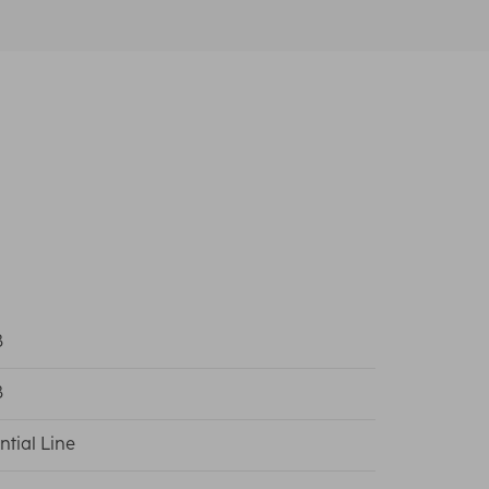
ß
ß
ntial Line