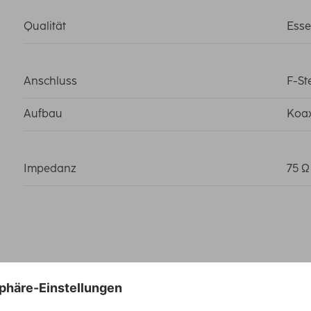
Qualität
Esse
Anschluss
F-St
Aufbau
Koax
Impedanz
75 Ω