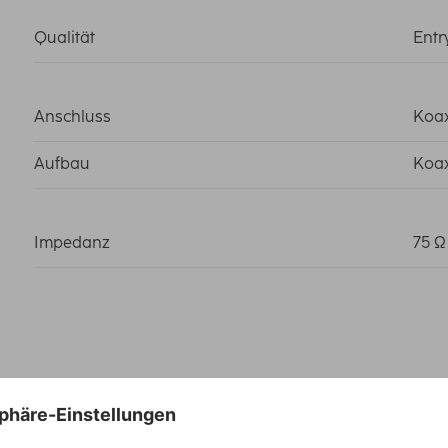
Qualität
Entr
Anschluss
Koax
Aufbau
Koax
Impedanz
75 Ω