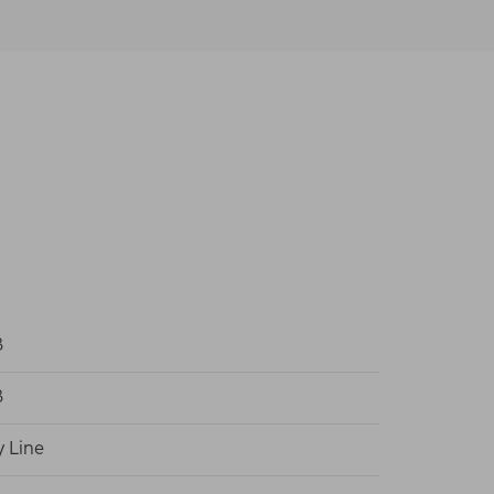
ß
ß
y Line