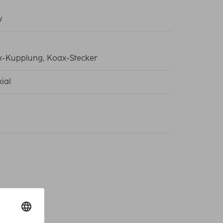
y
-Kupplung, Koax-Stecker
ial