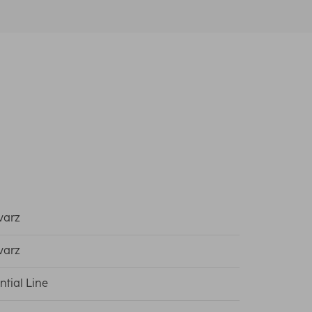
warz
warz
ntial Line