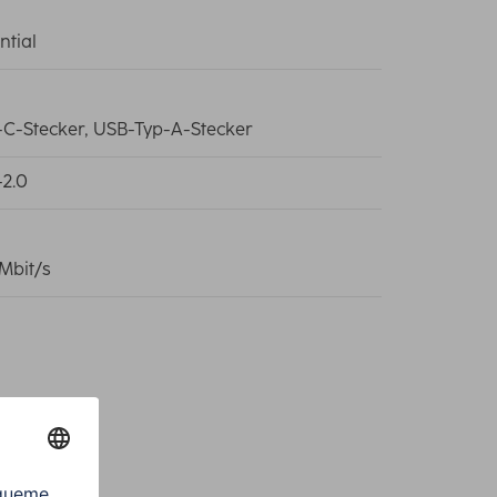
ntial
C-Stecker, USB-Typ-A-Stecker
2.0
Mbit/s