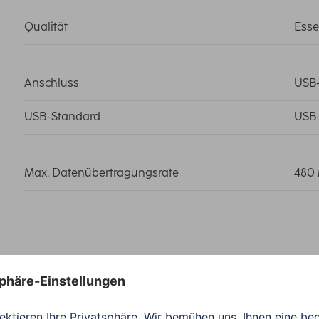
Qualität
Esse
Anschluss
USB-
USB-Standard
USB-
Max. Datenübertragungsrate
480 