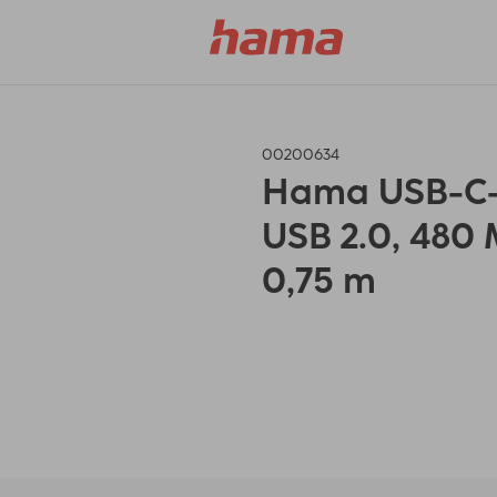
00200634
Hama USB-C-K
USB 2.0, 480 
0,75 m