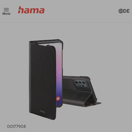
DE
Menü
00177908