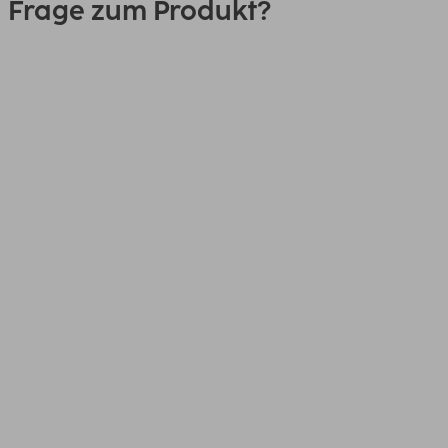
Frage zum Produkt?
0151 18814553
Link
00125127, Auto-Schnellladegerät,
1x USB-C PD, 1x USB-A QC, 38 W,