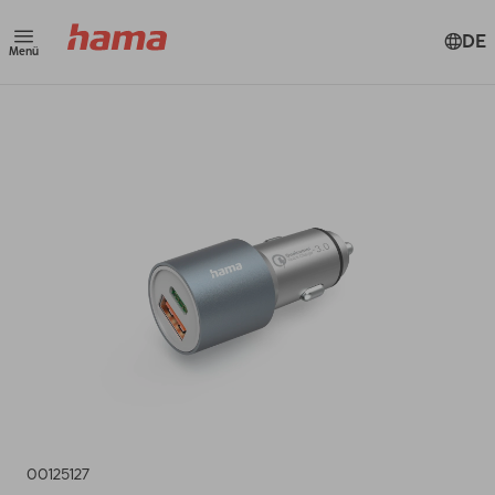
DE
Menü
00125127