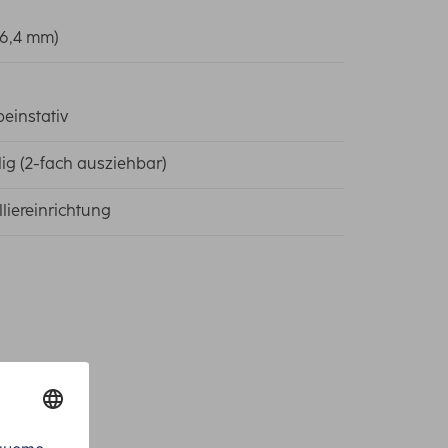
 (6,4 mm)
beinstativ
ilig (2-fach ausziehbar)
lliereinrichtung