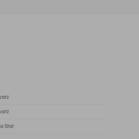
warz
warz
a Star