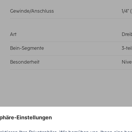
Gewinde/Anschluss
1/4"
Art
Drei
Bein-Segmente
3-te
Besonderheit
Nive