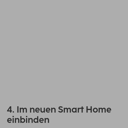
Falls du die Anleitung für deine smarte Kamera gerade
nicht zur Hand hast, kannst du sie auch auf dieser Seite
herunterladen: Gehe zu support.hama.com und gib die
Artikelnummer ins Suchfeld ein (8-stellige Zahl). Die
Anleitung findest du auf der Artikelseite unter
Downloads.
4. Im neuen Smart Home
einbinden