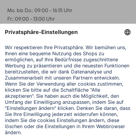
Mo. bis Do.: 09:00 - 16:15 Uhr
Fr.: 09:00 - 13:00 Uhr
WhatsApp: +49 151 188 14 553
Telefon-Nr. +49 / (0)90 91 / 5 02 - 0
E-Mail: via
support.hama.com/kontakt/produkt-
anfrage
Wir benötigen Ihre Zustimmung, um
den Typeform-Service zu laden!
Wir verwenden Typeform, um Inhalte
einzubetten. Dieser Service kann Daten zu Ihren
Aktivitäten sammeln. Bitte lesen Sie die Details
durch und stimmen Sie der Nutzung des Service
zu, um diese Inhalte anzuzeigen.