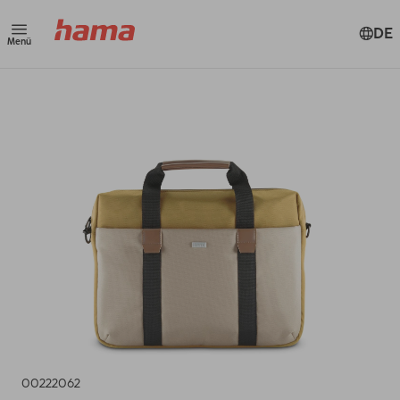
DE
Menü
00222062