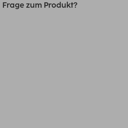
Frage zum Produkt?
0151 18814553
Link
00205062, SAT-Anschlusskabel,
F-Stecker - Koax-Kupplung, 3,0