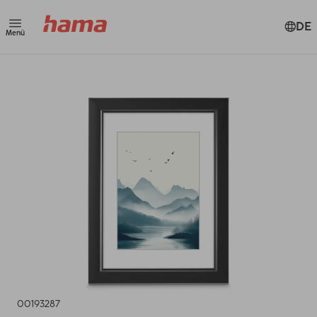
DE
Menü
00193287