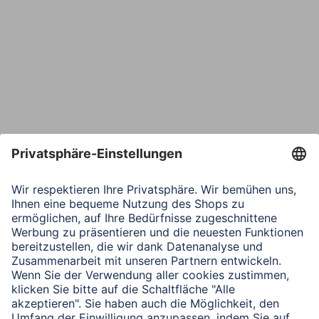
Bestätige E-Mail*
Telefon
Nachricht*
Verbleibende Zeichen:
1000
/ 1000
Senden