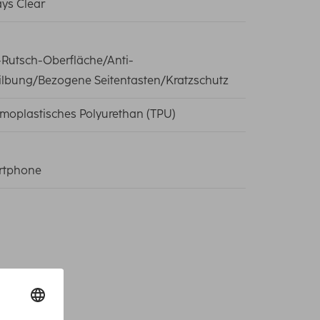
ys Clear
-Rutsch-Oberfläche/Anti-
ilbung/Bezogene Seitentasten/Kratzschutz
moplastisches Polyurethan (TPU)
rtphone