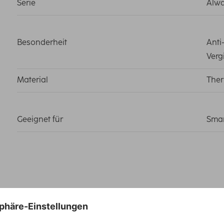
Serie
Alwa
Besonderheit
Anti
Verg
Material
Ther
Geeignet für
Sma