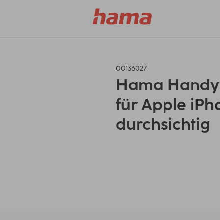
00136027
Hama Handyhü
für Apple iPho
durchsichtig