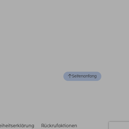
 zur Kenntnis genommen haben:
Seitenanfang
reiheitserklärung
Rückrufaktionen