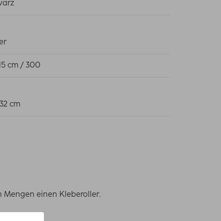
warz
er
 15 cm / 300
 32 cm
n Mengen einen Kleberoller.