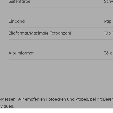
Seitenfarbe
Sch
Einband
Papi
Bildformat/Maximale Fotoanzahl
10 x
Albumformat
36 x
vergessen: Wir empfehlen Fotoecken und -tapes, bei größere
viduell.