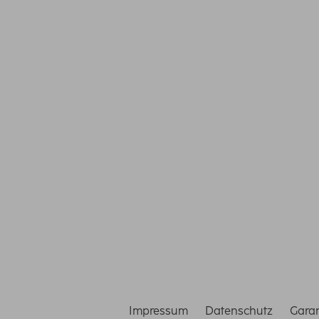
Mit Absenden des Formulars bestätigen Sie, dass 
Datenschutz
Impressum
Datenschutz
Gara