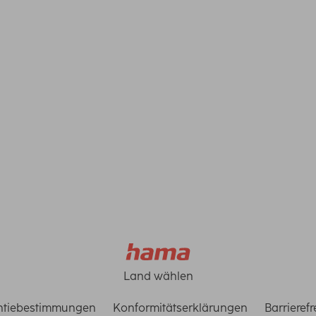
Sie unsere Datenschutzbestimmungen zur Formulardatenverarbeitung
Land wählen
ntiebestimmungen
Konformitätserklärungen
Barrieref