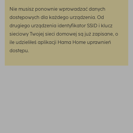
Nie musisz ponownie wprowadzać danych
dostępowych dla każdego urządzenia. Od
drugiego urządzenia identyfikator SSID i klucz
sieciowy Twojej sieci domowej są już zapisane, o
ile udzieliłeś aplikacji Hama Home uprawnień
dostępu.
Nazwa sieci, do której podlaczony jest smartfon, jest
zazwyczaj juz wpisana. Nazwa sieci moze nie byc
wyswietlana na urzadzeniach z systemem operacyjnym
iOS, jesli ustawienia ochrony danych uniemozliwiaja
automatyczny transfer.
Rozwiazanie:
Udostepnij