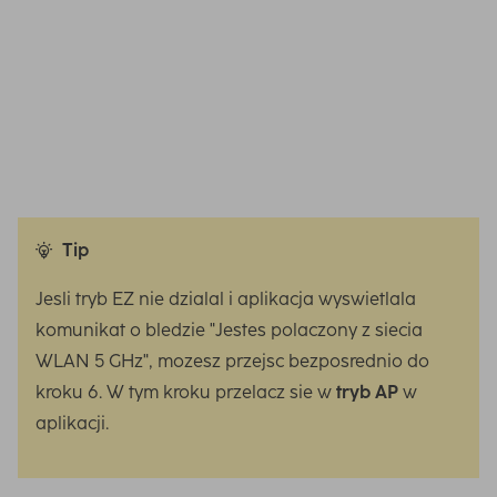
smartfonem a urzadzeniem Hama Home. Nie spowoduje
to zadnych wad: niezaleznie od metody instalacji, mozesz
wygodnie sterowac wszystkimi dodatkowymi
urzadzeniami przez ekran glówny w aplikacji Hama
Home.
Tip
Jesli tryb EZ nie dzialal i aplikacja wyswietlala
komunikat o bledzie "Jestes polaczony z siecia
WLAN 5 GHz", mozesz przejsc bezposrednio do
kroku 6. W tym kroku przelacz sie w
tryb AP
w
aplikacji.