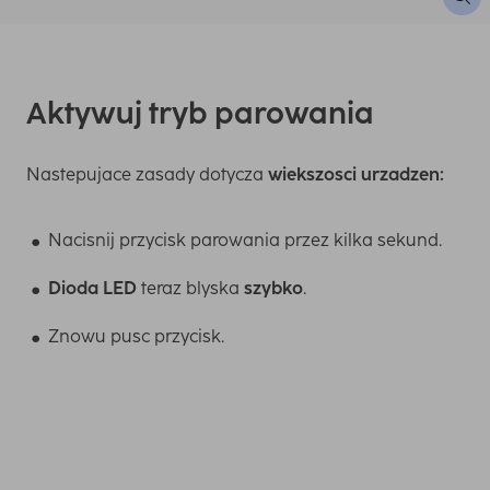
Aktywuj tryb parowania
Nastepujace zasady dotycza
wiekszosci urzadzen:
Nacisnij przycisk parowania przez kilka sekund.
Dioda LED
teraz blyska
szybko
.
Znowu pusc przycisk.
Jesli to
zródlo swiatla
(luminar lub lampa), uzyj
wlacznika