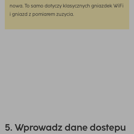
nowa. To samo dotyczy klasycznych gniazdek WiFi
i gniazd z pomiarem zuzycia.
Nie, kompatybilne urzadzenia mozna dodawac do Hama
Smart Home tylko indywidualnie. To zapobiega
nieporozumieniom zarówno podczas konfiguracji, jak i
przy nazewnictwie i zarzadzaniu urzadzeniami na
ekranie glównym.
5. Wprowadz dane dostepu