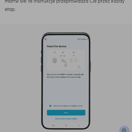
martw sie: te instrukcje przeprowadza Cie przez kazdy
etap.