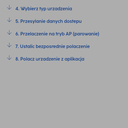
4. Wybierz typ urzadzenia
5. Przesylanie danych dostepu
6. Przelaczenie na tryb AP (parowanie)
7. Ustalic bezposrednie polaczenie
8. Polacz urzadzenie z aplikacja
Standardowa metoda instalacji jest tryb EZ (Easy Mode).
W tym trybie konkretne ustawienia routera moga
powodowac trudnosci, np. urzadzenie moze nie byc
rozpoznawane. Tryb Access Point (tryb AP) "omija" te
ustawienia i ustanawia bezposrednie polaczenie miedzy