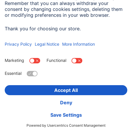
Ustaw urzadzenie w trybie AP
Aby
aktywowac tryb AP na urzadzeniu
, nacisnij i
przytrzymaj przycisk parowania kilka razy przez kilka
sekund lub powtórz sekwencje
wlaczania/wylaczania lamp i swiatel.
Nie martw sie:
aplikacja i te instrukcje poprowadza Cie krok po
kroku.
1. Wylacz urzadzenie lub odlacz je od zasilania. Po
okolo 10 sekundach mozesz go ponownie wlaczyc lub
podlaczyc kabel z powrotem. Dioda LED bedzie teraz
migac powoli. Nastepnie kliknij "Dalej" w aplikacji.