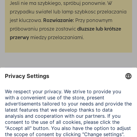
Jesli nie ma szybkiego, spróbuj ponownie. W
przypadku swiatel lub lamp szybkosc przelaczania
jest kluczowa.
Rozwiazanie:
Przy ponownym
próbowaniu prosze zostawic
dluzsze lub krótsze
przerwy
miedzy przelaczaniami.
Note
Prosimy o stosowanie sie do instrukcji na
smartfonie oraz kolejnosci sygnalów swietlnych w
instrukcjach obslugi, w zaleznosci od urzadzenia.