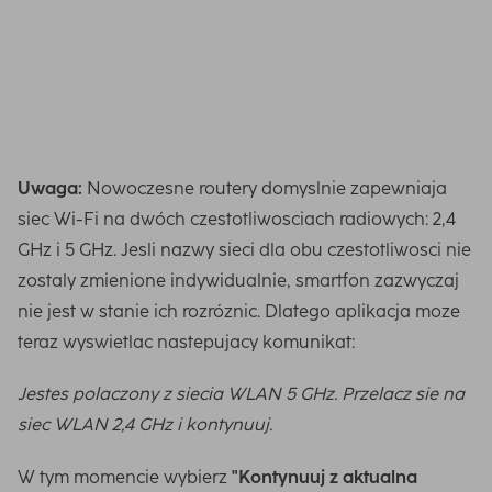
Rozwiązanie:
Wprowadź hasło do sieci Wi-Fi ręcznie.
Jeśli dane dostępowe do Twojej sieci Wi-Fi nie uległy
zmianie, użyj klucza WPA2 jako hasła.
Uwaga:
Nowoczesne routery domyslnie zapewniaja
siec Wi-Fi na dwóch czestotliwosciach radiowych: 2,4
GHz i 5 GHz. Jesli nazwy sieci dla obu czestotliwosci nie
zostaly zmienione indywidualnie, smartfon zazwyczaj
nie jest w stanie ich rozróznic. Dlatego aplikacja moze
teraz wyswietlac nastepujacy komunikat:
Jestes polaczony z siecia WLAN 5 GHz. Przelacz sie na
siec WLAN 2,4 GHz i kontynuuj.
W tym momencie wybierz
"Kontynuuj z aktualna