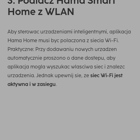
3. Podlacz Hama Smart
Home z WLAN
Aby sterowac urzadzeniami inteligentnymi, aplikacja
Hama Home musi byc polaczona z siecia Wi-Fi.
Praktyczne: Przy dodawaniu nowych urzadzen
automatycznie proszono o dane dostepu, aby
aplikacja mogla wyszukac wlasciwa siec i znalezc
urzadzenia. Jednak upewnij sie, ze
siec Wi-Fi jest
aktywna i w zasiegu
.
Wiekszosc produktów smart home od Hama mozna
sterowac bezposrednio przez istniejaca siec Wi-Fi w