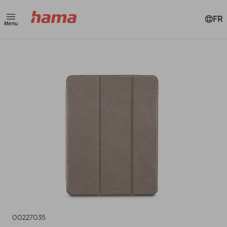
FR
Menu
00227035