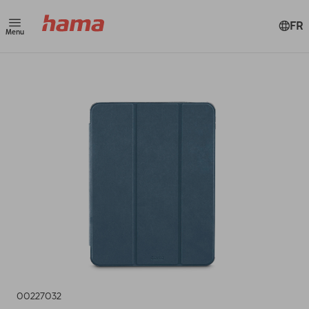
FR
Menu
00227032