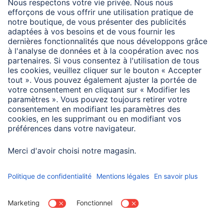
Connexions
Connecteur
RJ45 (8p8c) Mâle
Propriétés spécifiques
Fréquence max.
2000 Mhz
Taux de transfert de
40 Gbit/s
données max.