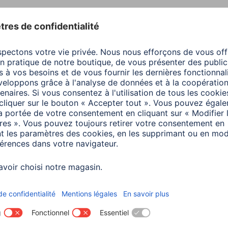
s
Couleur
Noir
Couleurs disponibles
Noir
Ligne produit
Esse
Qualité
Esse
Connecteur
RJ45