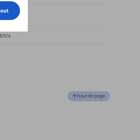
0 Mhz
bit/s
Haut de page