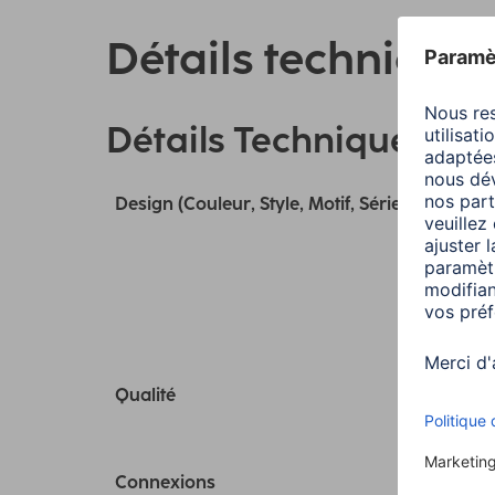
Détails technique
Détails Techniques
Design (Couleur, Style, Motif, Série)
Qualité
Connexions