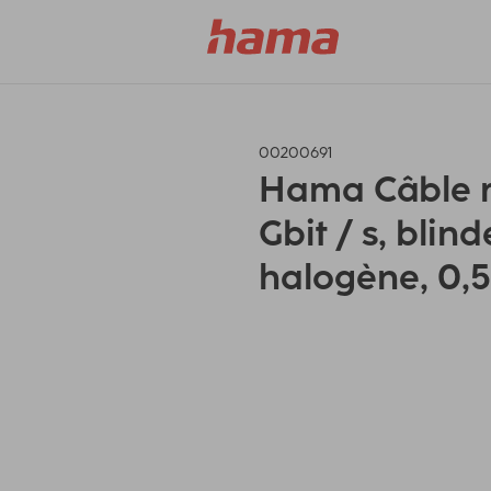
00200691
Hama Câble r
Gbit / s, blind
halogène, 0,