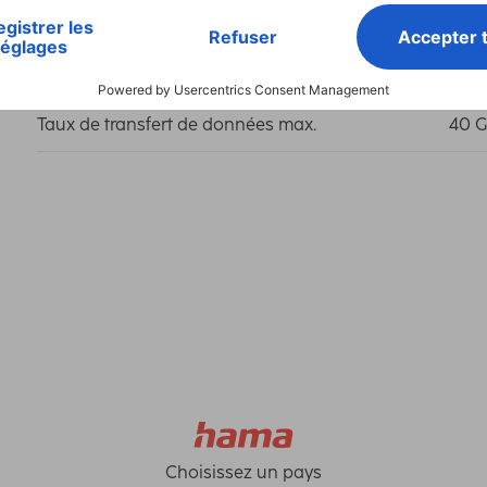
Fréquence max.
200
Taux de transfert de données max.
40 G
Choisissez un pays