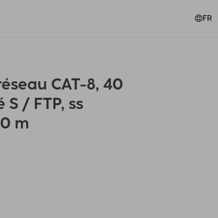
FR
éseau CAT-8, 40
é S / FTP, ss
50 m