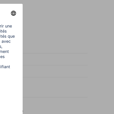
ntial Line
ntiel
 (8p8c) Mâle