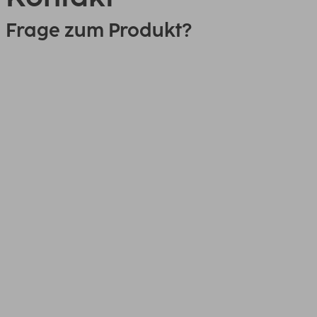
Frage zum Produkt?
0151 18814553
Link
00200324, Netzwerk-Adapter,
USB-Stecker - LAN/Ethernet-