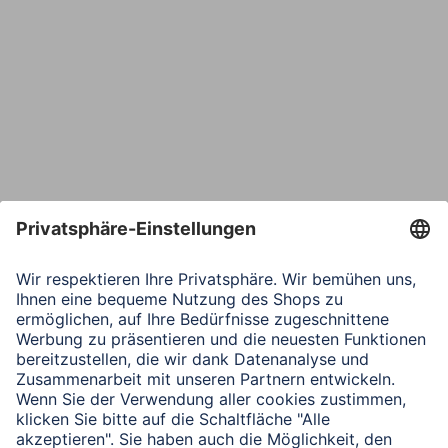
Bestätige E-Mail*
Telefon
Nachricht*
Verbleibende Zeichen:
1000
/ 1000
Senden