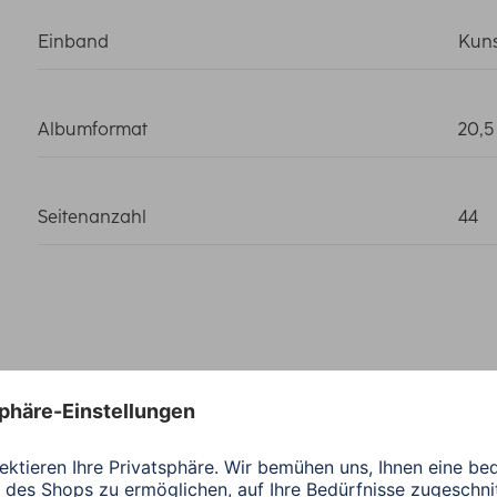
Einband
Kuns
Albumformat
20,5
Seitenanzahl
44