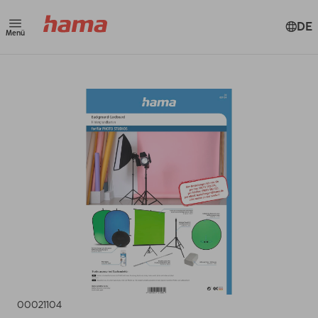
DE
Menü
00021104