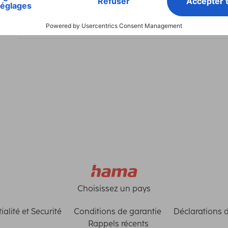
Matière
Safe
Modèle
Appa
Choisissez un pays
ialité et Securité
Conditions de garantie
Déclarations 
Rappels récents