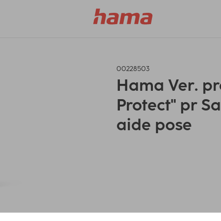
00228503
Hama Ver. pro
Protect" pr S
aide pose