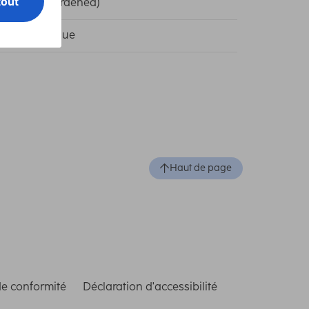
ty Glass (Hardened)
reil spécifique
Haut de page
de conformité
Déclaration d'accessibilité