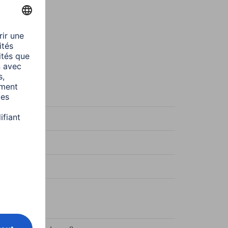
sparent
sparent
r Protect
y Line
Frame