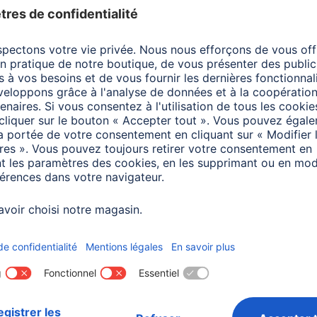
s
Couleur
Tran
Couleurs disponibles
Tran
Ligne
Clea
Ligne produit
Entr
Aide au montage
Eco