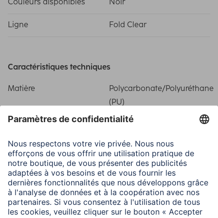
Couleurs disponibles
Noir
Ligne
Fold Clear
Caractéristiques techniques
Matière
Polycarbonate/Polyuréthane
(PU)
Dimensions
Forme
Tablet Bags
Poids
180 g