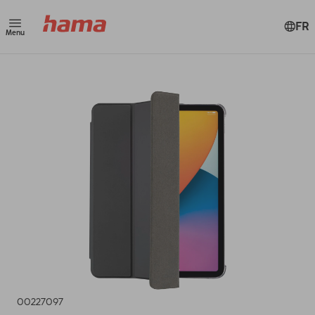
FR
Menu
00227097