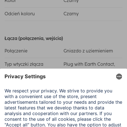
Kolor
Czarny
Odcień koloru
Czarny
Łącza (połączenia, wejścia)
Połączenie
Gniazdo z uziemieniem
Typ wtyczki złącza
Plug with Earth Contact,
zasilania
Type F (CEE 7/4)
Właściwości elektrotechniczne
Maks. obciążenie
3680 W
połączenia