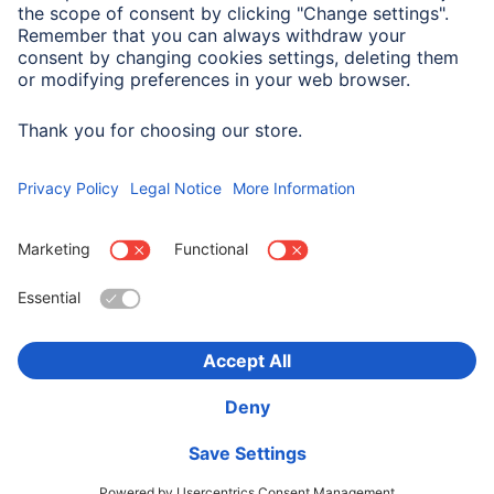
Napięcie zasilania
250 V
Specyfikacja sieciowa
16 A
Wybierz kraj
O firmie
Bezpieczeństwo i ochrona danych
Warunki gwarancji
Deklaracje zgodności
Deklaracja dostępności
Product Recalls