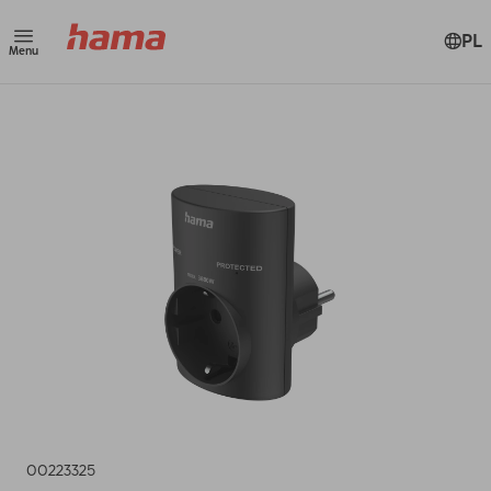
PL
Menu
00223325