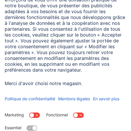
Affichage
Analogique
Écart de température
-30 C° à +50 C° °
Fonctions
Ecran, Hygrometer
supplémentaires
Matière
Acier