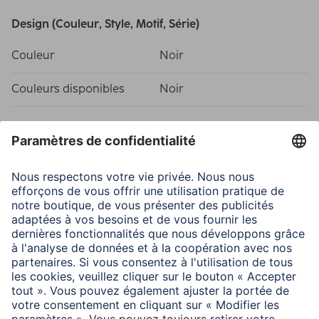
Design (Couleur, Style, Motif, Série)
Couleur
Noir
Couleurs disponibles
Noir
Caractéristiques techniques
Affichage
Numérique
Affichage
Numérique
Affichage de l'heure
Yes (with 12/24)
Écart de température
-10°C bis +50°C °
Fonctions
DCF-Radio clock,