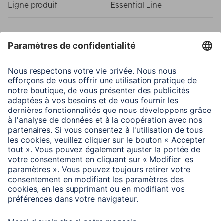
Ligne produit
Essential Line
Caractéristiques techniques
Matière
Safety Glass (Hardened)
Modèle
Appareil spécifique
Température
9H
Sécurité
Classe de protection
7