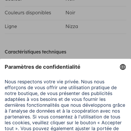
Couleurs disponibles
Noir
Ligne
Nizza
Caractéristiques techniques
Matière
Polyester
Modèle
Transport
Dimensions
Dimensions hors tout L x
38 x 5 x 27 cm
H x P