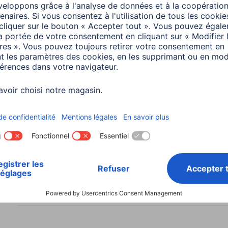
s
Couleur
Bleu
Couleurs disponibles
Bleu
Design/motif
Sans
Matière
Plas
Type de fermeture
Bout