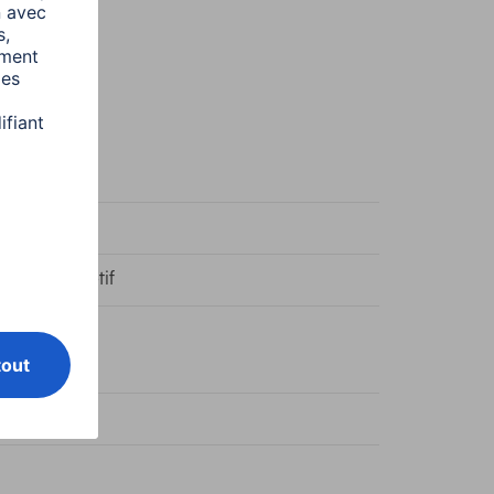
 foncé
 Design/Motif
tique
on pression