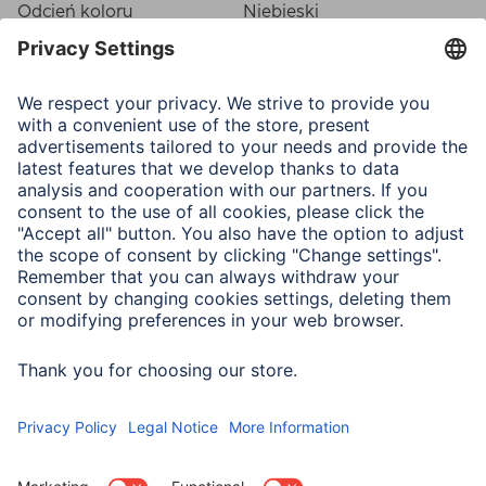
Odcień koloru
Niebieski
Łącza (połączenia, wejścia)
Ilość wejść
2
Ilość wyjść
1
Wejście
Gniazdo F
Wyjście
Gniazdo F