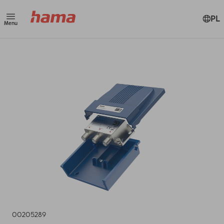
PL
Menu
00205289