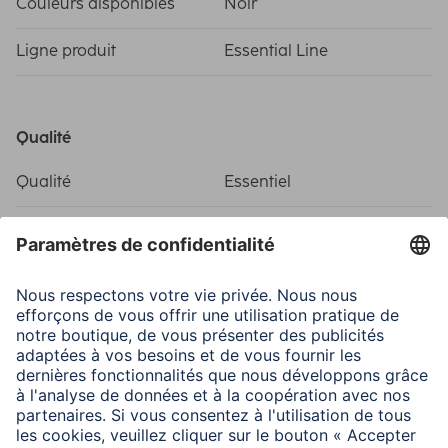
Couleurs disponibles
Noir
Ligne produit
Essential Line
Qualité
Qualité
Essentiel
Connexions
Connecteur
RJ45 (8p8c) Mâle
Propriétés spécifiques
Fréquence max.
500 Mhz