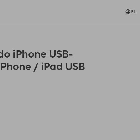
PL
do iPhone USB-
iPhone / iPad USB