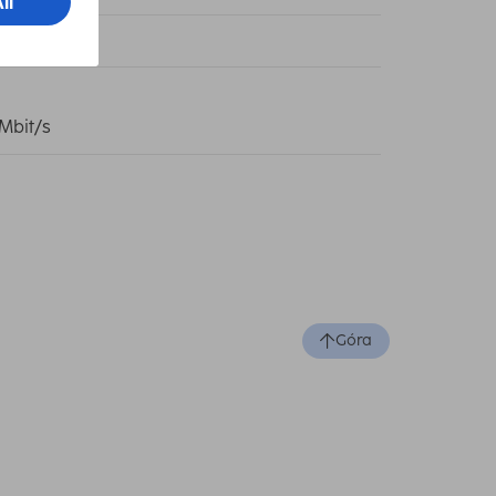
2.0
Mbit/s
Góra