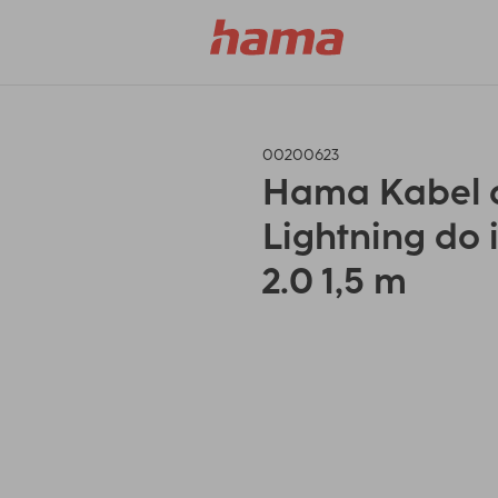
00200623
Hama Kabel 
Lightning do 
2.0 1,5 m