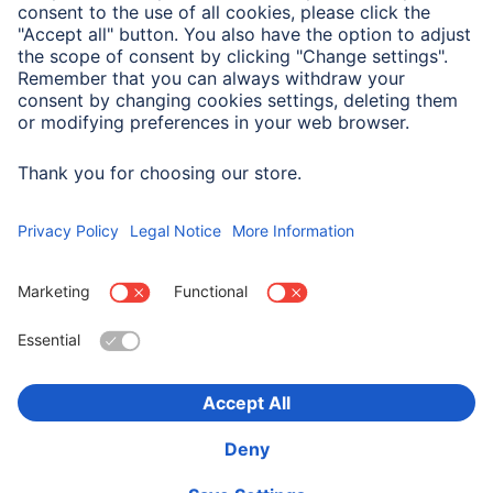
Właściwości elektrotechniczne
Maks. prędkość przesyłu
480 Mbit/s
danych
Wybierz kraj
O firmie
Bezpieczeństwo i ochrona danych
Warunki gwarancji
Deklaracje zgodności
Deklaracja dostępności
Product Recalls