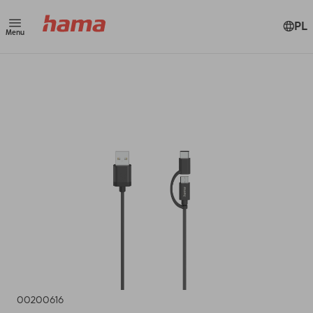
PL
Menu
00200616