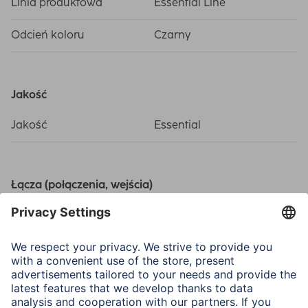
Linia produktowa
Essential Line
Odcień koloru
Czarny
Jakość
Jakość
Essential
Łącza (połączenia, wejścia)
Połączenie
USB 2.0
Połączenie
Micro-USB-Plug, USB-C-
plug, USB-Typ-A-Plug