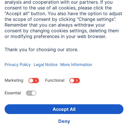
Właściwości fizyczne
Rodzaj
DisplayPort
Wybierz kraj
O firmie
Bezpieczeństwo i ochrona danych
Warunki gwarancji
Deklaracje zgodności