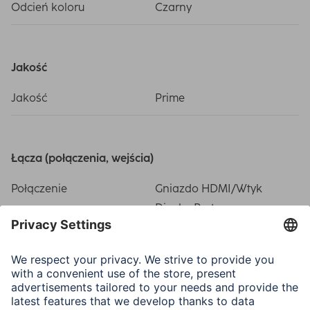
Odcień koloru
Czarny
Jakość
Jakość
Prime
Łącza (połączenia, wejścia)
Połączenie
Gniazdo HDMI/Wtyk
DisplayPort
Właściwości elektrotechniczne
Maks. rozdzielczość
4096 x 2160