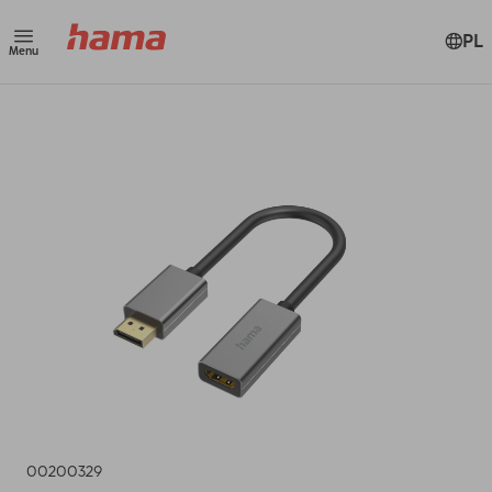
PL
Menu
00200329