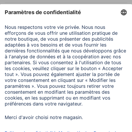
Détails de la connexion
1x SD / SD/HC/XC / max. 2
TB, 1x microSD /
microSD/HC/XC / max. 2
TB, 3x USB-A / USB 3.2
Gen1 / max. 5 Gbit/s
Configuration minimale requise
Système d’exploitation : Windows 11/10/8/7 et MAC OS
à partir de 10.8