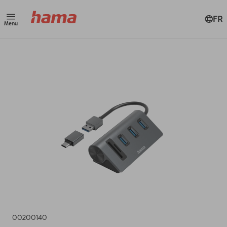
FR
Menu
00200140