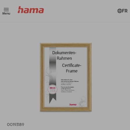
FR
Menu
00193189