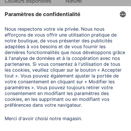
Couleurs disponibles
Naturel
Ligne
Balancement
Caractéristiques techniques
Fixation
Crochet/Pied
Matière
Polystyrene (PS)
Type de cadre
Cadre plastique
Type de verre
Reflex