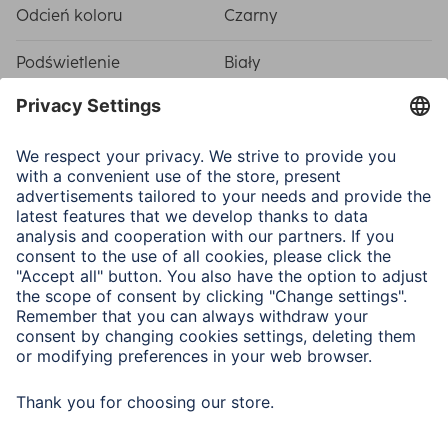
Odcień koloru
Czarny
Podświetlenie
Biały
wyświetlacza
Właściwości fizyczne
Dodatkowa funkcja
Funkcja drzemki
Ilość alarmów możliwych
1
do zaprogramowania
Materiał korpusu
Materiał syntetyczny