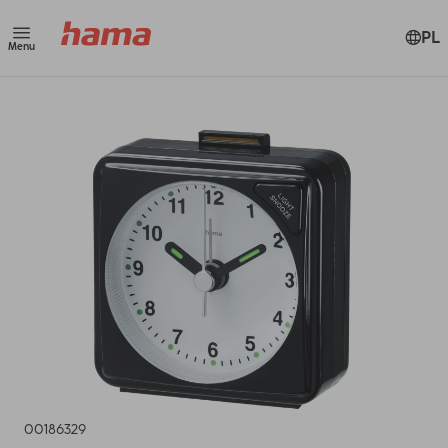
PL
Menu
00186329