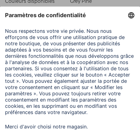
Couleurs disponibles
Grey Pine
Ligne
Oslo
Caractéristiques techniques
Fixation
Crochet/Pied
Matière
MDF
Type de cadre
Cadre bois
Type de verre
Reflex