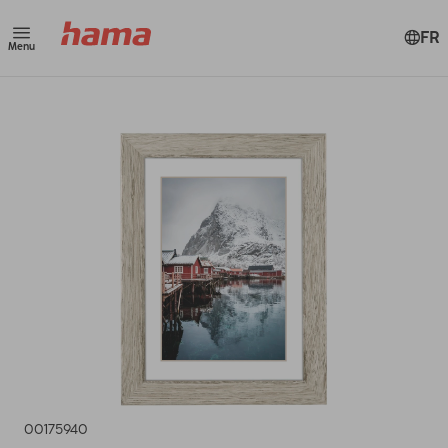
FR
Menu
00175940