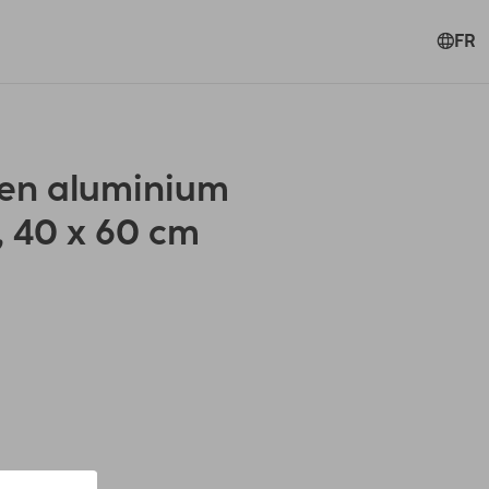
FR
en aluminium
r, 40 x 60 cm