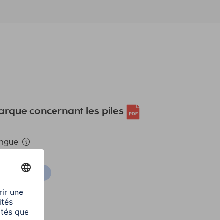
rque concernant les piles
ingue
léchargement