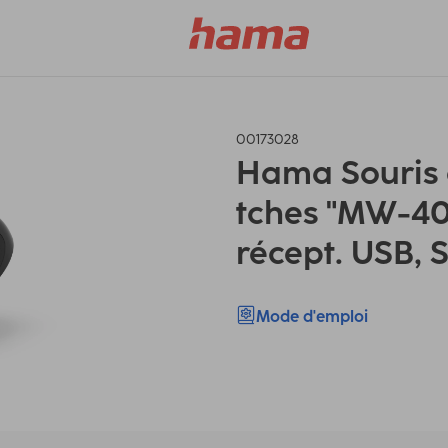
00173028
Hama Souris o
tches "MW-400
récept. USB, 
Mode d'emploi