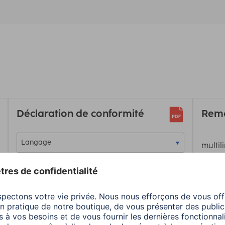
Déclaration de conformité
Rema
multil
Téléchargement
Té