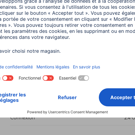
s
Couleur
Noi
Couleurs disponibles
Rou
Facteur de forme
Droit
Connecteur
Pris
Connexion
2.4 