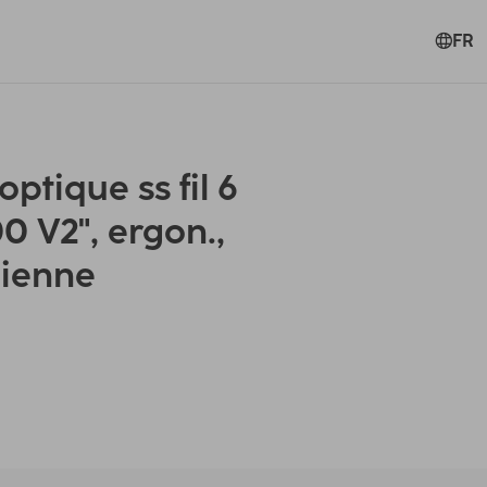
FR
ptique ss fil 6
 V2", ergon.,
Sienne