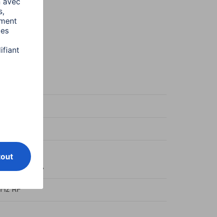
r/Rouge
ge
ier
e USB Type A
GHz RF