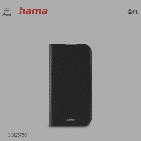
PL
Menu
00123750