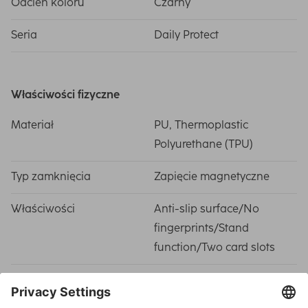
Odcień koloru
Czarny
Seria
Daily Protect
Właściwości fizyczne
Materiał
PU, Thermoplastic
Polyurethane (TPU)
Typ zamknięcia
Zapięcie magnetyczne
Właściwości
Anti-slip surface/No
fingerprints/Stand
function/Two card slots
Zastosowanie