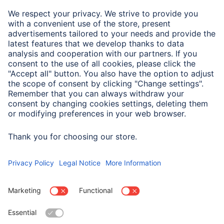
Przystosowany dla
Smartphone
Wskazówki dla użytkownika
W niektórych modelach smartfonów magnesy mocujące
mogą zakłócać działanie poszczególnych funkcji.