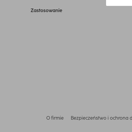
Zastosowanie
O firmie
Bezpieczeństwo i ochrona 